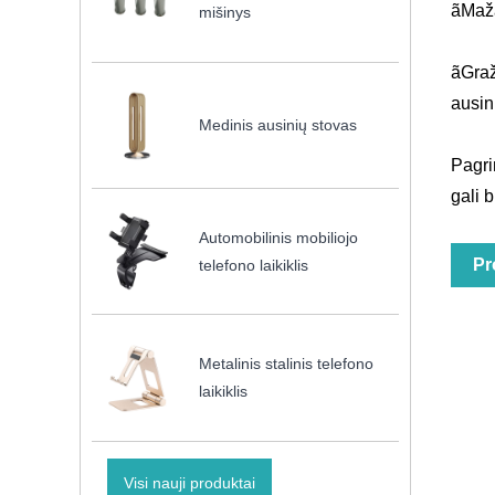
ãMaža
mišinys
ãGraž
ausini
Medinis ausinių stovas
Pagrin
gali b
Automobilinis mobiliojo
Pr
telefono laikiklis
Metalinis stalinis telefono
laikiklis
Visi nauji produktai