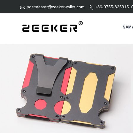

postmaster@zeekerwallet.com
+86-0755-8259151

NAM