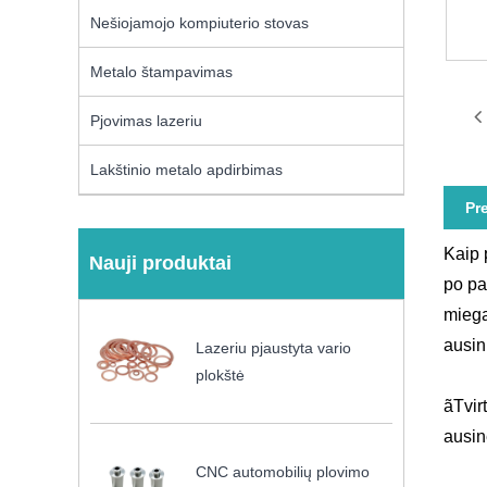
Nešiojamojo kompiuterio stovas
Metalo štampavimas
Pjovimas lazeriu
Lakštinio metalo apdirbimas
Pr
Kaip 
Nauji produktai
po pa
miega
ausini
Lazeriu pjaustyta vario
plokštė
ãTvir
ausin
CNC automobilių plovimo