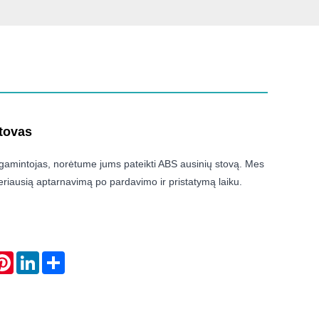
tovas
 gamintojas, norėtume jums pateikti ABS ausinių stovą. Mes
riausią aptarnavimą po pardavimo ir pristatymą laiku.
atsApp
Pinterest
LinkedIn
Share