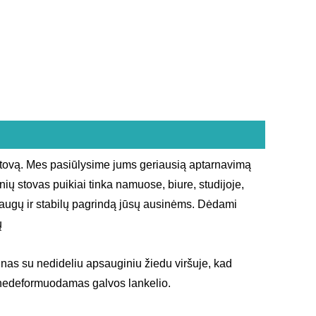
stovą. Mes pasiūlysime jums geriausią aptarnavimą
inių stovas puikiai tinka namuose, biure, studijoje,
saugų ir stabilų pagrindą jūsų ausinėms. Dėdami
ų
nas su nedideliu apsauginiu žiedu viršuje, kad
rį nedeformuodamas galvos lankelio.