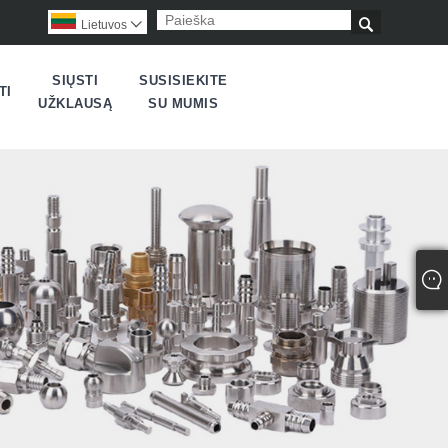

Lietuvos

SIŲSTI
SUSISIEKITE
TI
UŽKLAUSĄ
SU MUMIS