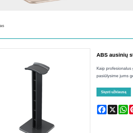
vas
ABS ausinių s
Kaip profesionalus
pasiūlysime jums ge
Siųsti užklausą
Facebook
X
Wh