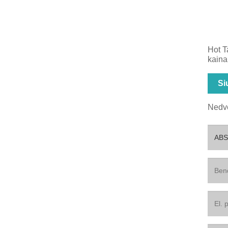
Hot T
kaina
Si
Nedve