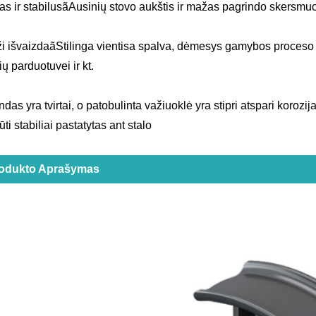
s ir stabilusãAusinių stovo aukštis ir mažas pagrindo skersmuo y
i išvaizdaãStilinga vientisa spalva, dėmesys gamybos proceso de
ų parduotuvei ir kt.
das yra tvirtai, o patobulinta važiuoklė yra stipri atspari korozij
ūti stabiliai pastatytas ant stalo
odukto Aprašymas