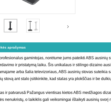
ekės aprašymas
profesionalus gamintojas, norėtume jums pateikti ABS ausinių 
rdavimo ir pristatymą laiku. Šis unikalaus ir stilingo dizaino aus
majame arba šalia televizoriaus, ABS ausinių stovas suteikia 
ų stovą ant stalo įsitikinkite, kad stalas yra plokščias ir be dulki
tas ir patvarusã Pažangus vientisas kietos ABS medžiagos dizai
ės nenukristų, o laikiklis gali veiksmingai išlaikyti ausinių svo