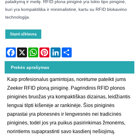
palaikymą ir meilę. RFID plona piniginė yra tokio tipo piniginė,
kuri yra kompaktiška ir minimalistinė, kartu su RFID blokavimo
technologija.
Siųsti užklausą
Facebook
X
WhatsApp
Pinterest
LinkedIn
Share
Prekės aprašymas
Kaip profesionalus gamintojas, norėtume pateikti jums
Zeeker RFID ploną piniginę. Pagrindinis RFID plonos
piniginės bruožas yra kompaktiškas dizainas, leidžiantis
lengvai tilpti kišenėje ar rankinėje. Šios piniginės
paprastai yra plonesnės ir lengvesnės nei tradicinės
piniginės, todėl jos yra puikus pasirinkimas žmonėms,
norintiems supaprastinti savo kasdienį nešiojimą.