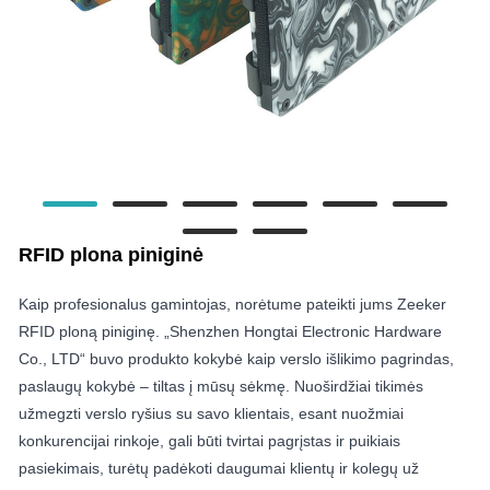
RFID plona piniginė
Kaip profesionalus gamintojas, norėtume pateikti jums Zeeker
RFID ploną piniginę. „Shenzhen Hongtai Electronic Hardware
Co., LTD“ buvo produkto kokybė kaip verslo išlikimo pagrindas,
paslaugų kokybė – tiltas į mūsų sėkmę. Nuoširdžiai tikimės
užmegzti verslo ryšius su savo klientais, esant nuožmiai
konkurencijai rinkoje, gali būti tvirtai pagrįstas ir puikiais
pasiekimais, turėtų padėkoti daugumai klientų ir kolegų už