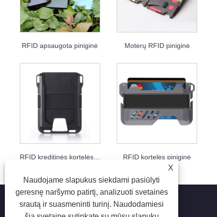
RFID apsaugota piniginė
Moterų RFID piniginė
RFID kreditinės kortelės turėtojas
RFID kortelės piniginė
X
Naudojame slapukus siekdami pasiūlyti
geresnę naršymo patirtį, analizuoti svetainės
srautą ir suasmeninti turinį. Naudodamiesi
šia svetaine sutinkate su mūsų slapukų