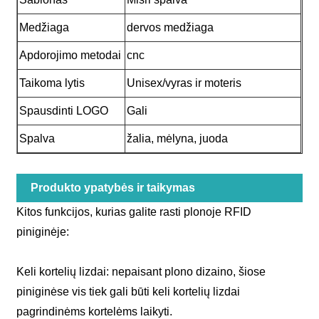
Medžiaga
dervos medžiaga
Apdorojimo metodai
cnc
Taikoma lytis
Unisex/vyras ir moteris
Spausdinti LOGO
Gali
Spalva
žalia, mėlyna, juoda
Produkto ypatybės ir taikymas
Kitos funkcijos, kurias galite rasti plonoje RFID
piniginėje:
Keli kortelių lizdai: nepaisant plono dizaino, šiose
piniginėse vis tiek gali būti keli kortelių lizdai
pagrindinėms kortelėms laikyti.