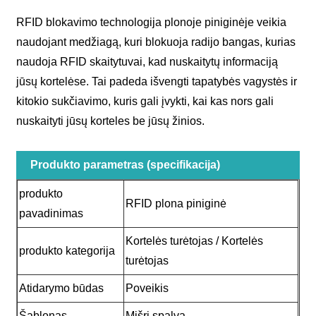
RFID blokavimo technologija plonoje piniginėje veikia
naudojant medžiagą, kuri blokuoja radijo bangas, kurias
naudoja RFID skaitytuvai, kad nuskaitytų informaciją
jūsų kortelėse. Tai padeda išvengti tapatybės vagystės ir
kitokio sukčiavimo, kuris gali įvykti, kai kas nors gali
nuskaityti jūsų korteles be jūsų žinios.
Produkto parametras (specifikacija)
produkto
RFID plona piniginė
pavadinimas
Kortelės turėtojas / Kortelės
produkto kategorija
turėtojas
Atidarymo būdas
Poveikis
Šablonas
Mišri spalva