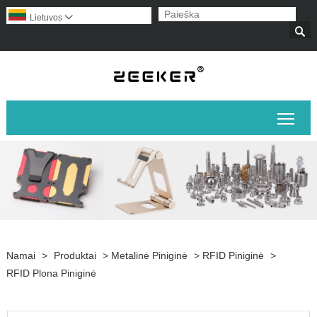
Lietuvos


Perj
Namai
>
Produktai
>
Metalinė Piniginė
>
RFID Piniginė
>
RFID Plona Piniginė