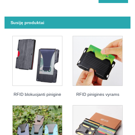
Susiję produktai
RFID blokuojanti piniginė
RFID piniginės vyrams